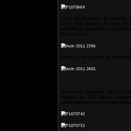
il est grand temps de repartir,
c’est que depuis 2 jours je 
problèmes intestinaux ont provo
de son coté.
2 mois ½ de régime au rythme de l
Au revoir Bangkok, du haut de
étages et 310 mètres seulem
suffisamment impressionnante.