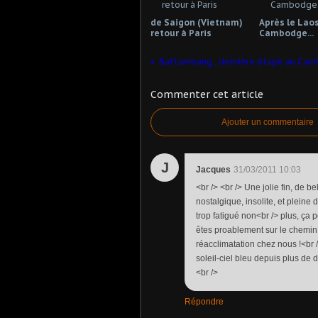
de Saigon (Vietnam)
Après le Laos 
retour à Paris
Cambodge...
Battambang , dernière étape au Ca
Commenter cet article
Ajouter un commentaire
J
Jacques
31/03/2011 10:03
<br /> <br /> Une jolie fin, de
nostalgique, insolite, et plei
trop fatigué non<br /> plus, ça p
êtes proablement sur le chemin 
réacclimatation chez nous !<br />
soleil-ciel bleu depuis plus de d
<br />
Répondre