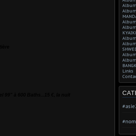
Album
Album
MAND
Album
Album
KYAIK
Album
Album
tière
SHWED
Album
Album
BANGK
Links
Conta
CAT
l 99" à 600 Baths...15 €, la nuit
#asi
#nom