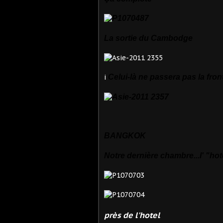
La sortie du Cambodge
i
Celui-là ne passera pas la fron
BANGKOK
Notre dernière chambre...l' "hote
près de l'hotel