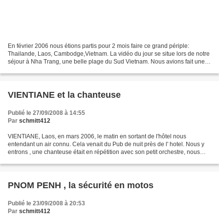
En février 2006 nous étions partis pour 2 mois faire ce grand périple:
Thailande, Laos, Cambodge,Vietnam. La vidéo du jour se situe lors de notre
séjour à Nha Trang, une belle plage du Sud Vietnam. Nous avions fait une
mini croisière ( 1 journée ) afin...
VIENTIANE et la chanteuse
Publié le 27/09/2008 à 14:55
Par
schmitt412
VIENTIANE, Laos, en mars 2006, le matin en sortant de l'hôtel nous
entendant un air connu. Cela venait du Pub de nuit près de l' hotel. Nous y
entrons , une chanteuse était en répétition avec son petit orchestre, nous
étions alors les seuls spectateurs....
PNOM PENH , la sécurité en motos
Publié le 23/09/2008 à 20:53
Par
schmitt412