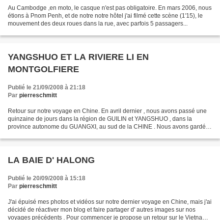
Au Cambodge ,en moto, le casque n'est pas obligatoire. En mars 2006, nous
étions à Pnom Penh, et de notre notre hôtel j'ai filmé cette scène (1'15), le
mouvement des deux roues dans la rue, avec parfois 5 passagers...
YANGSHUO ET LA RIVIERE LI EN
MONTGOLFIERE
Publié le 21/09/2008 à 21:18
Par
pierreschmitt
Retour sur notre voyage en Chine. En avril dernier , nous avons passé une
quinzaine de jours dans la région de GUILIN et YANGSHUO , dans la
province autonome du GUANGXI, au sud de la CHINE . Nous avons gardé le
contact par internet avec "DIDI" le patron...
LA BAIE D' HALONG
Publié le 20/09/2008 à 15:18
Par
pierreschmitt
J'ai épuisé mes photos et vidéos sur notre dernier voyage en Chine, mais j'ai
décidé de réactiver mon blog et faire partager d' autres images sur nos
voyages précédents . Pour commencer je propose un retour sur le Vietnam