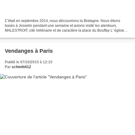
C'était en septembre 2014, nous découvrions la Bretagne. Nous étions
basés à Josselin pendant une semaine et avions visité les alentours.
MALESTROIT, cité millénaire et de caractère la place du Bouffay L' église
Saint Gilles sur la place du Bouffay l'...
Vendanges à Paris
Publié le 07/10/2015 à 12:15
Par
schmitt412