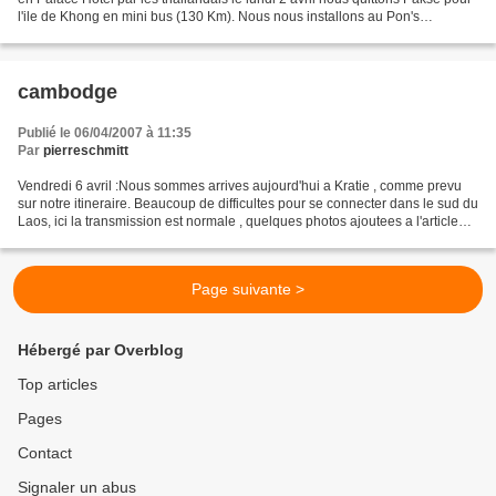
l'ile de Khong en mini bus (130 Km). Nous nous installons au Pon's
GuestHouse, chez les cousins de Somphan,...
cambodge
Publié le 06/04/2007 à 11:35
Par
pierreschmitt
Vendredi 6 avril :Nous sommes arrives aujourd'hui a Kratie , comme prevu
sur notre itineraire. Beaucoup de difficultes pour se connecter dans le sud du
Laos, ici la transmission est normale , quelques photos ajoutees a l'article
precedent. a +
Page suivante >
Hébergé par Overblog
Top articles
Pages
Contact
Signaler un abus