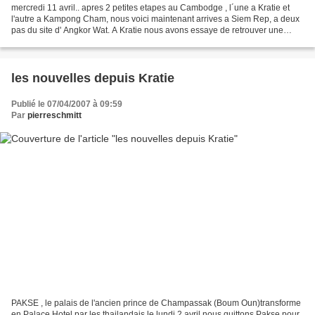
mercredi 11 avril.. apres 2 petites etapes au Cambodge , l´une a Kratie et
l'autre a Kampong Cham, nous voici maintenant arrives a Siem Rep, a deux
pas du site d' Angkor Wat. A Kratie nous avons essaye de retrouver une
petite mamie de 80 ans, qui l´annee...
les nouvelles depuis Kratie
Publié le 07/04/2007 à 09:59
Par
pierreschmitt
PAKSE , le palais de l'ancien prince de Champassak (Boum Oun)transforme
en Palace Hotel par les thailandais le lundi 2 avril nous quittons Pakse pour