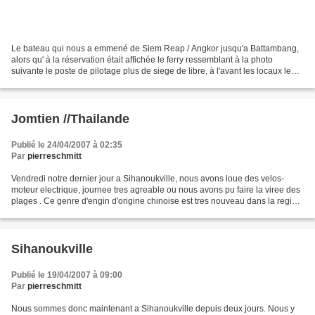
Le bateau qui nous a emmené de Siem Reap / Angkor jusqu'a Battambang,
alors qu' à la réservation était affichée le ferry ressemblant à la photo
suivante le poste de pilotage plus de siege de libre, à l'avant les locaux le
bar-épicerie flottant l'église...
Jomtien //Thailande
Publié le 24/04/2007 à 02:35
Par
pierreschmitt
Vendredi notre dernier jour a Sihanoukville, nous avons loue des velos-
moteur electrique, journee tres agreable ou nous avons pu faire la viree des
plages . Ce genre d'engin d'origine chinoise est tres nouveau dans la region,
et les gens etaient tres...
Sihanoukville
Publié le 19/04/2007 à 09:00
Par
pierreschmitt
Nous sommes donc maintenant a Sihanoukville depuis deux jours. Nous y