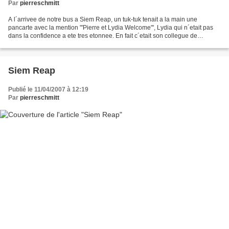
Par
pierreschmitt
A l´arrivee de notre bus a Siem Reap, un tuk-tuk tenait a la main une
pancarte avec la mention "'Pierre et Lydia Welcome"', Lydia qui n´etait pas
dans la confidence a ete tres etonnee. En fait c´etait son collegue de
Khampong Cham qui l´avait informe...
Siem Reap
Publié le 11/04/2007 à 12:19
Par
pierreschmitt