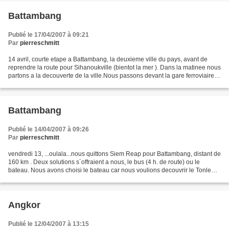
Battambang
Publié le 17/04/2007 à 09:21
Par
pierreschmitt
14 avril, courte etape a Battambang, la deuxieme ville du pays, avant de
reprendre la route pour Sihanoukville (bientot la mer ). Dans la matinee nous
partons a la decouverte de la ville.Nous passons devant la gare ferroviaire,
ou ce qu'il en reste ,...
Battambang
Publié le 14/04/2007 à 09:26
Par
pierreschmitt
vendredi 13, ...oulala...nous quittons Siem Reap pour Battambang, distant de
160 km . Deux solutions s´offraient a nous, le bus (4 h. de route) ou le
bateau. Nous avons choisi le bateau car nous voulions decouvrir le Tonle
Sap, le lac le plus vaste du...
Angkor
Publié le 12/04/2007 à 13:15