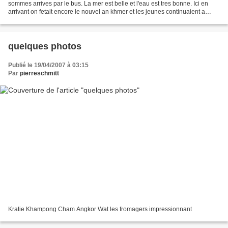
sommes arrives par le bus. La mer est belle et l'eau est tres bonne. Ici en
arrivant on fetait encore le nouvel an khmer et les jeunes continuaient a
s'envoyer de l'eau. Depuis aujourd'hui,...
quelques photos
Publié le 19/04/2007 à 03:15
Par
pierreschmitt
Kratie Khampong Cham Angkor Wat les fromagers impressionnant