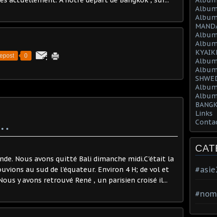
Album
Album
MAND
Album
Album
KYAIK
epost
0
Album
Album
SHWED
Album
Album
BANGK
Links
..
Conta
CAT
e. Nous avons quitté Bali dimanche midi.C'était la
#asi
vions au sud de l'équateur. Environ 4 H; de vol et
us y avons retrouvé René , un parisien croisé il...
#nom