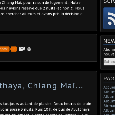
SUI
 Chiang Mai, pour raison de logement . Notre
ous n'avions réservé que 2 nuits (et non 3). Nous
chercher ailleurs et avons pris la décision d'
NEW
epost
0
Abonne
nouvea
Email
PAG
thaya, Chiang Mai...
Accuei
Album 
Album
Album 
ais toujours autant de plaisirs. Deux heures de train
Birma
ons passé 3 nuits. Puis 10 h. de bus de Ayutthaya
Album
 actuellement. A notre départ de Bangkok , sur...
Album