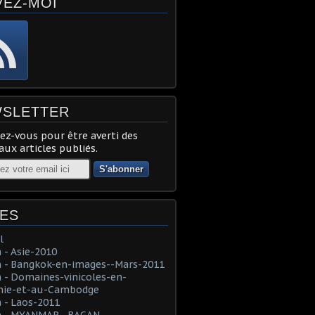
VEZ-MOI
SLETTER
z-vous pour être averti des
ux articles publiés.
ES
l
- Asie-2010
 - Bangkok-en-images--Mars-2011
- Domaines-vinicoles-en-
nie-et-au-Cambodge
 - Laos-2011
 - MYANMAR--BAGAN