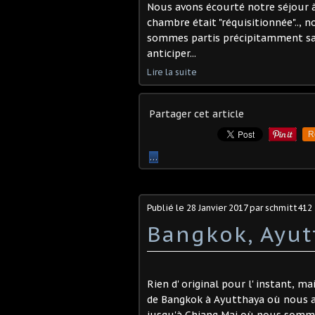
Nous avons écourté notre séjour à
chambre était "réquisitionnée".., n
sommes partis précipitamment sans 
anticiper...
Lire la suite
Partager cet article
R
…
Publié le
28 Janvier 2017
par schmitt412
Bangkok, Ayut
Rien d' original pour l' instant, m
de Bangkok à Ayutthaya où nous av
jusqu'à Chiang Mai où nous sommes