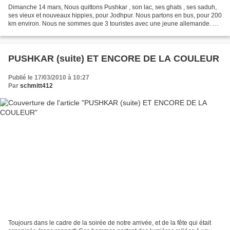
Dimanche 14 mars, Nous quittons Pushkar , son lac, ses ghats , ses saduh,
ses vieux et nouveaux hippies, pour Jodhpur. Nous partons en bus, pour 200
km environ. Nous ne sommes que 3 touristes avec une jeune allemande. On
nous avait dit, la route est mauvaise,...
PUSHKAR (suite) ET ENCORE DE LA COULEUR
Publié le 17/03/2010 à 10:27
Par
schmitt412
Toujours dans le cadre de la soirée de notre arrivée, et de la fête qui était