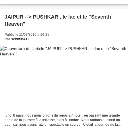
organisé dans la ville (pur...
JAIPUR --> PUSHKAR , le lac et le "Seventh
Heaven"
Publié le 11/03/2010 à 10:25
Par
schmitt412
lundi 8 mars, nous nous offrons du repos à l' hôtel , en passant une grande
partie de la journée à la terrasse, mais à l'ombre. Nous aurions du sortir un
peu , car nous avons raté un spectacle en couleur. C'était la journée de la