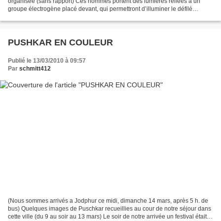
organisée (sans rapport) Ces hommes portent des lumières reliées à un
groupe électrogène placé devant, qui permettront d’illuminer le défilé
lorsque la nuit sera tombée Ces...
PUSHKAR EN COULEUR
Publié le 13/03/2010 à 09:57
Par
schmitt412
(Nous sommes arrivés a Jodphur ce midi, dimanche 14 mars, après 5 h. de
bus) Quelques images de Puschkar recueillies au cour de notre séjour dans
cette ville (du 9 au soir au 13 mars) Le soir de notre arrivée un festival était