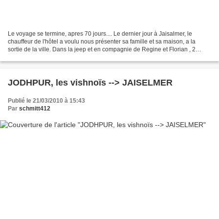
Le voyage se termine, apres 70 jours.... Le dernier jour à Jaisalmer, le
chauffeur de l'hôtel a voulu nous présenter sa famille et sa maison, a la
sortie de la ville. Dans la jeep et en compagnie de Regine et Florian , 2
jeunes suisses logeant a l'hôtel...
JODHPUR, les vishnoïs --> JAISELMER
Publié le 21/03/2010 à 15:43
Par
schmitt412