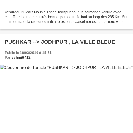
Vendredi 19 Mars Nous quittons Jodhpur pour Jaiselmer en voiture avec
chauffeur. La route est très bonne, peu de trafic tout au long des 285 Km. Sur
la fin du trajet la présence militaire est forte, Jaiselmer est la dernière ville
avant la frontière du...
PUSHKAR --> JODHPUR , LA VILLE BLEUE
Publié le 18/03/2010 à 15:51
Par
schmitt412