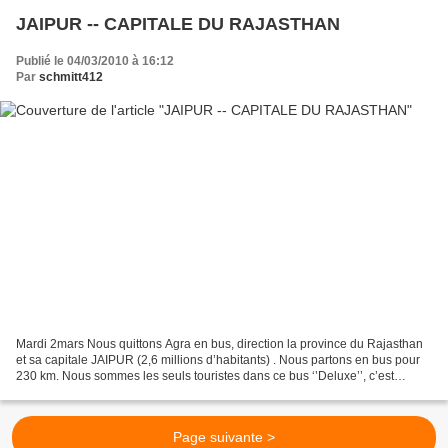
JAIPUR -- CAPITALE DU RAJASTHAN
Publié le 04/03/2010 à 16:12
Par
schmitt412
Mardi 2mars Nous quittons Agra en bus, direction la province du Rajasthan
et sa capitale JAIPUR (2,6 millions d’habitants) . Nous partons en bus pour
230 km. Nous sommes les seuls touristes dans ce bus ‘’Deluxe’’, c’est
seulement sa marque (comme Volvo)....
Page suivante >