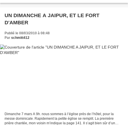
boutiques sont fermées. C'est la "désolation",...
UN DIMANCHE A JAIPUR, ET LE FORT
D'AMBER
Publié le 08/03/2010 à 08:48
Par
schmitt412
Dimanche 7 mars A 9h. nous sommes à l’église près de l’hôtel, pour la
messe dominicale. Rapidement la petite église se remplit. La première
prière chantée, mon voisin m’indique la page 141. Il s’agit bien sûr d’un
chant en anglais. En bas de la page je...