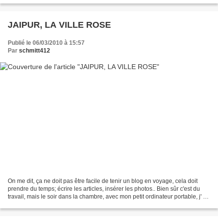
JAIPUR, LA VILLE ROSE
Publié le 06/03/2010 à 15:57
Par
schmitt412
On me dit, ça ne doit pas être facile de tenir un blog en voyage, cela doit
prendre du temps; écrire les articles, insérer les photos.. Bien sûr c'est du
travail, mais le soir dans la chambre, avec mon petit ordinateur portable, j' ai
tout mon temps,...