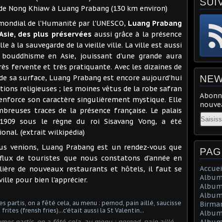
SUI
 de Nong Khiaw à Luang Prabang (130 km environ)
mondial de l'Humanité par l'UNESCO,
Luang Prabang
d'Asie, des plus préservées
aussi grâce à la présence
e à la sauvegarde de la vieille ville. La ville est aussi
bouddhisme en Asie, jouissant d'une grande aura
ès fervente et très pratiquante. Avec les dizaines de
de sa surface, Luang Prabang est encore aujourd'hui
NEW
ions religieuses ; les moines vêtus de la robe safran
Abonne
renforce son caractère singulièrement mystique. Elle
nouvea
breuses traces de la présence française. Le palais
Email
 1909 sous le règne du roi Sisavang Vong, a été
nal. (extrait wilkipédia)
ous venions, Luang Prabang est un rendez-vous que
PAG
fflux de touristes que nous constatons d'année en
Accuei
lière de nouveaux restaurants et hôtels, il faut se
Album 
lle pour bien l'apprécier.
Album
Album 
Birma
Album
es partis, on a fêté cela, au menu : pernod, pain aillé,
Album