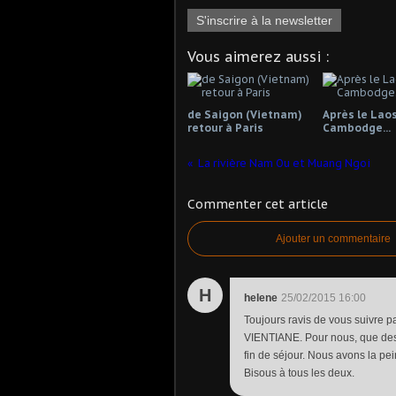
S'inscrire à la newsletter
Vous aimerez aussi :
de Saigon (Vietnam)
Après le Laos 
retour à Paris
Cambodge...
La rivière Nam Ou et Muang Ngoi
Commenter cet article
Ajouter un commentaire
H
helene
25/02/2015 16:00
Toujours ravis de vous suivre p
VIENTIANE. Pour nous, que des 
fin de séjour. Nous avons la pei
Bisous à tous les deux.