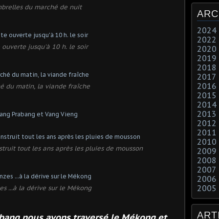
mbrelles du marché de nuit
ARC
2024
2022
 ouverte jusqu'à 10 h. le soir
2020
2019
2018
2017
2016
é du matin, la viande fraîche
2015
2014
2013
2012
2011
2010
ruit tout les ans après les pluies de mousson
2009
2008
2007
2006
2005
s ...à la dérive sur le Mékong
ART
abang nous avons traversé le Mékong et