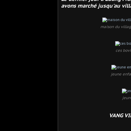
avons marché jusqu'au vil
maison du villa
ces bov
jeune enfa
jeune
VANG VIE