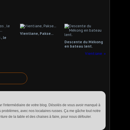
Vientiane, Pakse...
, le
Descente du Mékong
en bateau lent.
Vientiane
ar l'intermédiaire de votre blog. Désolés de vous avoir manqué à
problèmes, avec nos locataires russes. Ça me gâche tout notre
nture de la table et des chaises à faire, pour nous défouler.