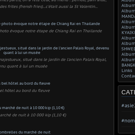
Album
frites (frensh fries)...c'était aussi la St Valentin...
Album
MAND
Album
Album
e photo évoque notre étape de Chiang Rai en Thailande
KYAIK
Album
Album
SHWED
Album
ajestueux, situé dans le jardin de l'ancien Palais Royal,
Album
BANGK
nu quant à lui un musée
Links
Conta
bel hôtel au bord du fleuve
CAT
#asi
arché de nuit à 10 000 kip (1,10 €)
#nom