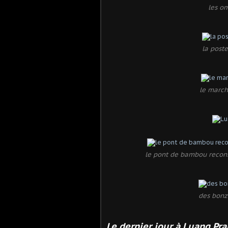
les o
la poste
le march
le pont de bambou reconst
des bonze
Le dernier jour à Luang Pr