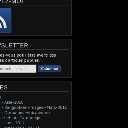
VEZ-MOI
SLETTER
z-vous pour être averti des
ux articles publiés.
ES
l
- Asie-2010
 - Bangkok-en-images--Mars-2011
- Domaines-vinicoles-en-
nie-et-au-Cambodge
 - Laos-2011
 - MYANMAR--BAGAN