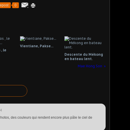
epost
0
Vientiane, Pakse...
, le
Descente du Mékong
en bateau lent.
Mae Hong Son
34
photos, des couleurs qui rendent encore plus pâle le ciel de