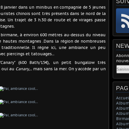
SUI
28 janvier dans un minibus en compagnie de 5 jeunes
ouristes chinois sont très présents dans le nord de la
ise. Un trajet de 3 h.30 de route et de virages passe
ntagnes.
re birmane, à environ 600 mètres au-dessus du niveau
 de hautes montagnes .Dans la région de nombreuses
NEW
traditionnelle. Il règne ici, une ambiance un peu
c piercings et tatouages...
Abonne
nouvea
anary" (600 Bath/15€), un petit bungalow très
Email
t oui au
Canary,...
mais sans la mer. On y accède par un
PAG
Accuei
Album 
Album
Album 
Birma
Album
Album