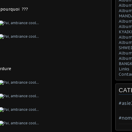
Album
h pourquoi ???
Album
MAND
Album
Album
KYAIK
Album
Album
SHWED
Album
Album
BANGK
erdure
Links
Conta
CAT
#asi
#nom