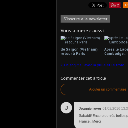
R
S'inscrire à la newsletter
Vous aimerez aussi :
de Saigon (Vietnam)
Après le Laos 
retour à Paris
Cambodge...
Chiang Mai, avec la pluie et le froid
Commenter cet article
Ajouter un commentaire
J
Jeannie royer
01/02/2016 13:
Sabaidi! Encore de très belles 
France...Merci