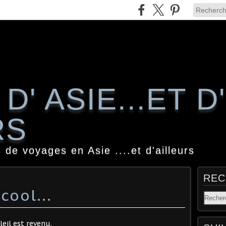
D' ASIE...ET D'
RS
 de voyages en Asie ....et d'ailleurs
REC
cool...
leil est revenu.