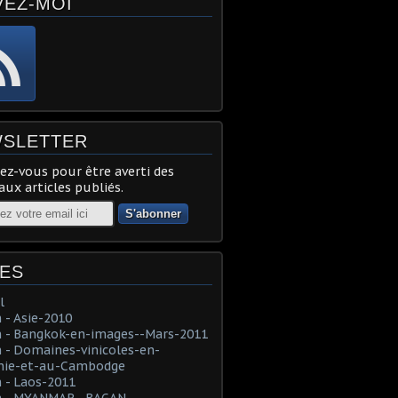
VEZ-MOI
SLETTER
z-vous pour être averti des
ux articles publiés.
ES
l
- Asie-2010
 - Bangkok-en-images--Mars-2011
- Domaines-vinicoles-en-
nie-et-au-Cambodge
 - Laos-2011
 - MYANMAR--BAGAN