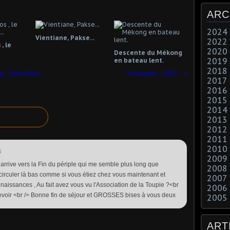
ARC
2024
Vientiane, Pakse...
2022
, le
2020
Descente du Mékong
2019
en bateau lent.
2018
g , Sukhothai .
Thailande - 2024 -
2017
2016
2015
2014
2013
2012
2011
2010
5
2009
arrive vers la Fin du périple qui me semble plus long que
2008
circuler là bas comme si vous étiez chez vous maintenant et
2007
aissances , Au fait avez vous vu l'Association de la Toupie ?<br
2006
revoir <br /> Bonne fin de séjour et GROSSES bises à vous deux
2005
ART