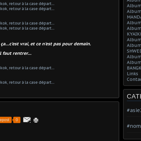
Album
Album
MAND
Album
Album
KYAIK
Album
a...c'est vrai, et ce n'est pas pour demain.
Album
SHWED
l faut rentrer...
Album
Album
BANGK
Links
Conta
CAT
#asi
epost
0
#nom