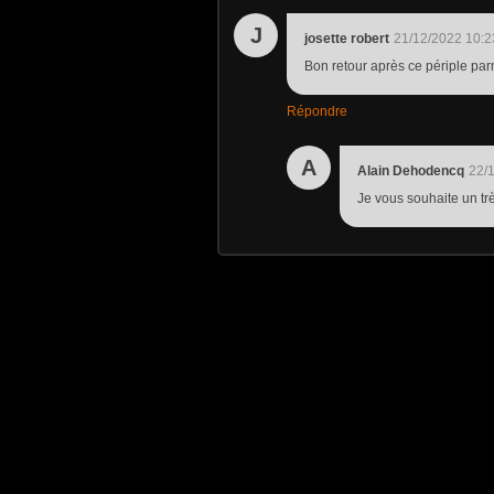
J
josette robert
21/12/2022 10:2
Bon retour après ce périple par
Répondre
A
Alain Dehodencq
22/
Je vous souhaite un trè