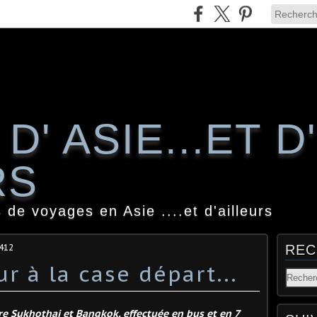
D' ASIE...ET D'
RS
 de voyages en Asie ....et d'ailleurs
412
REC
r à la case départ...
re Sukhothai et Bangkok, effectuée en bus et en 7