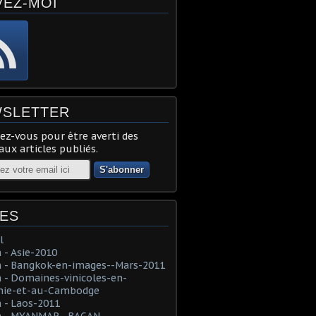
VEZ-MOI
SLETTER
z-vous pour être averti des
ux articles publiés.
ES
l
- Asie-2010
 - Bangkok-en-images--Mars-2011
- Domaines-vinicoles-en-
nie-et-au-Cambodge
 - Laos-2011
 - MYANMAR--BAGAN