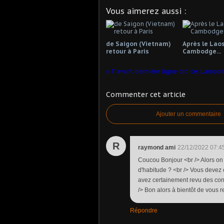
Vous aimerez aussi :
de Saigon (Vietnam)
Après le Laos 
retour à Paris
Cambodge...
l' avant dernière ligne droite: Lampan
Commenter cet article
Ajouter un commentaire
R
raymond ami
22/12/2022 07:4
Coucou Bonjour <br /> Alors on 
d'habitude ? <br /> Vous devez 
avez certainement revu des conn
/> Bon alors à bientôt de vous 
Répondre