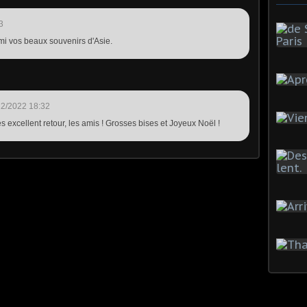
3
mi vos beaux souvenirs d'Asie.
12/2022 18:32
s excellent retour, les amis ! Grosses bises et Joyeux Noël !