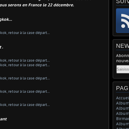
SUI
Nous serons en France le 22 décembre.
kok...
NEW
 .
Abonne
nouvea
Email
PAG
Accuei
Album 
Album
Album 
Birma
tant
Album
Album