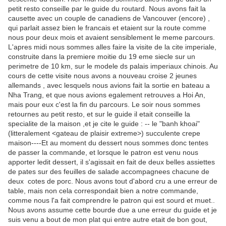
petit resto conseille par le guide du routard. Nous avons fait la
causette avec un couple de canadiens de Vancouver (encore) ,
qui parlait assez bien le francais et etaient sur la route comme
nous pour deux mois et avaient sensiblement le meme parcours.
L'apres midi nous sommes alles faire la visite de la cite imperiale,
construite dans la premiere moitie du 19 eme siecle sur un
perimetre de 10 km, sur le modele ds palais imperiaux chinois. Au
cours de cette visite nous avons a nouveau croise 2 jeunes
allemands , avec lesquels nous avions fait la sortie en bateau a
Nha Trang, et que nous avions egalement retrouves a Hoi An,
mais pour eux c'est la fin du parcours. Le soir nous sommes
retournes au petit resto, et sur le guide il etait conseille la
specialite de la maison ,et je cite le guide : -- le "banh khoai"
(litteralement <gateau de plaisir extreme>) succulente crepe
maison----Et au moment du dessert nous sommes donc tentes
de passer la commande, et lorsque le patron est venu nous
apporter ledit dessert, il s'agissait en fait de deux belles assiettes
de pates sur des feuilles de salade accompagnees chacune de
deux cotes de porc. Nous avons tout d'abord cru a une erreur de
table, mais non cela correspondait bien a notre commande,
comme nous l'a fait comprendre le patron qui est sourd et muet..
Nous avons assume cette bourde due a une erreur du guide et je
suis venu a bout de mon plat qui entre autre etait de bon gout,