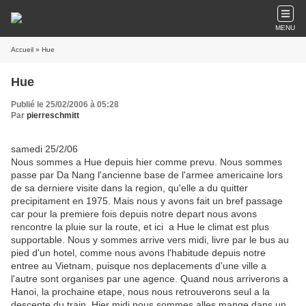
MENU
Accueil
» Hue
Hue
Publié le 25/02/2006 à 05:28
Par
pierreschmitt
samedi 25/2/06
Nous sommes a Hue depuis hier comme prevu. Nous sommes
passe par Da Nang l'ancienne base de l'armee americaine lors
de sa derniere visite dans la region, qu'elle a du quitter
precipitament en 1975. Mais nous y avons fait un bref passage
car pour la premiere fois depuis notre depart nous avons
rencontre la pluie sur la route, et ici a Hue le climat est plus
supportable. Nous y sommes arrive vers midi, livre par le bus au
pied d'un hotel, comme nous avons l'habitude depuis notre
entree au Vietnam, puisque nos deplacements d'une ville a
l'autre sont organises par une agence. Quand nous arriverons a
Hanoi, la prochaine etape, nous nous retrouverons seul a la
descente du train. Hier midi nous sommes alles mange dans un