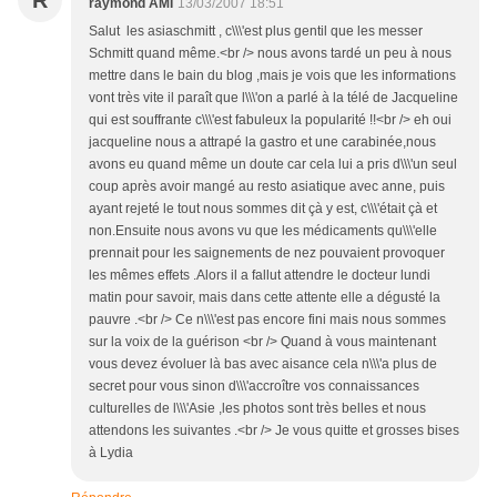
R
raymond AMI
13/03/2007 18:51
Salut les asiaschmitt , c\\\'est plus gentil que les messer
Schmitt quand même.<br /> nous avons tardé un peu à nous
mettre dans le bain du blog ,mais je vois que les informations
vont très vite il paraît que l\\\'on a parlé à la télé de Jacqueline
qui est souffrante c\\\'est fabuleux la popularité !!<br /> eh oui
jacqueline nous a attrapé la gastro et une carabinée,nous
avons eu quand même un doute car cela lui a pris d\\\'un seul
coup après avoir mangé au resto asiatique avec anne, puis
ayant rejeté le tout nous sommes dit çà y est, c\\\'était çà et
non.Ensuite nous avons vu que les médicaments qu\\\'elle
prennait pour les saignements de nez pouvaient provoquer
les mêmes effets .Alors il a fallut attendre le docteur lundi
matin pour savoir, mais dans cette attente elle a dégusté la
pauvre .<br /> Ce n\\\'est pas encore fini mais nous sommes
sur la voix de la guérison <br /> Quand à vous maintenant
vous devez évoluer là bas avec aisance cela n\\\'a plus de
secret pour vous sinon d\\\'accroître vos connaissances
culturelles de l\\\'Asie ,les photos sont très belles et nous
attendons les suivantes .<br /> Je vous quitte et grosses bises
à Lydia