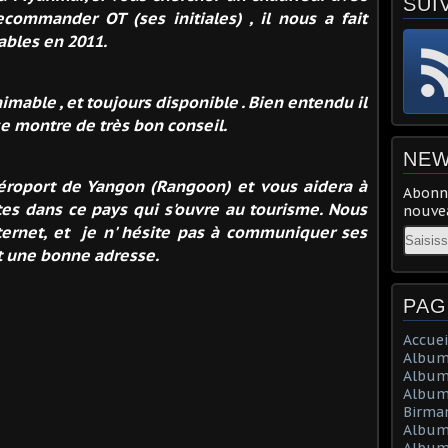
SUI
commander OT (ses initiales) , il nous a fait
ables en 2011.
 aimable , et toujours disponible . Bien entendu il
se montre de très bon conseil.
NEW
l'aéroport de Yangon (Rangoon) et vous aidera à
Abonne
es dans ce pays qui s'ouvre au tourisme. Nous
nouvea
ternet, et je n' hésite pas à communiquer ses
Email
t une bonne adresse.
PAG
Accuei
Album 
Album
Album 
Birma
Album
Album