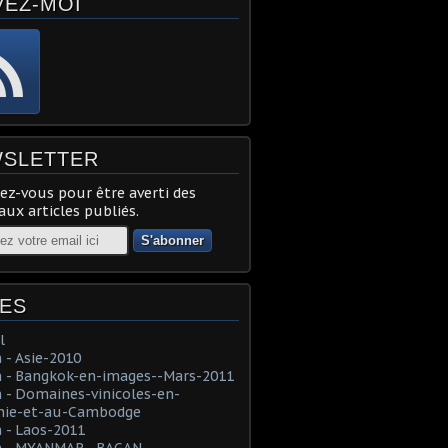
VEZ-MOI
SLETTER
z-vous pour être averti des
ux articles publiés.
ES
l
- Asie-2010
 - Bangkok-en-images--Mars-2011
- Domaines-vinicoles-en-
nie-et-au-Cambodge
 - Laos-2011
 - MYANMAR--BAGAN