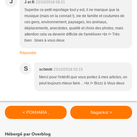
J
J et R
22/10/2018 08:21
Superbe ce petit reportage tout y est, il ne manque que la
musique (mais on la connait !), vie de famille et coutumes de
ces gens, environnement, paysages, les animaux,
déplacements, anecdotes, qualité et choix des photos, mais
attention cela va devenir difficile de t'améliorer.<br /> Très
bien . bises à vous deux
Répondre
S
schmitt
23/10/2018 03:15
Merci pour l'intérêt que vous portez à mes articles, on
peut toujours mieux faire…<br /> Bizzz à Vous deux
< POKHARA ,
Nagarkot >
Hébergé par Overblog