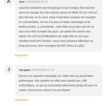
A
Ami
27/04/2008 07:51
salut les lydialiens (je m'explique vous mangez des raviolis
alors ou mange t'on des raviolis sinon en Italie !!!) oui c'est un
peu tiré par, ou tu veux ,mais il faut bien essayer de meubler
le commentaire ,moi je n'ai pas un beau reportage et de
belles photos a commenter .mais êtes vous bien sûr de ne
pas vous être trompés de pays ,car après les ravioli une
église !!!a voir les fortifications de cette ville je vois que
Vauban avait des émules .nous vous laissons effectuer ce
long parcours, bon couragea bientôt ,bises à Lydia.
Répondre
J
Jacques
25/04/2008 21:26
Encore un superbe reportage sur cette ville qui paraît bien
pittoresque; elle semble en effet avoir gardé son côté
authentique, ce qui la rend particulièrement sympa.Et avec le
soleil, c'est encore mieux.A la prochaine
Répondre