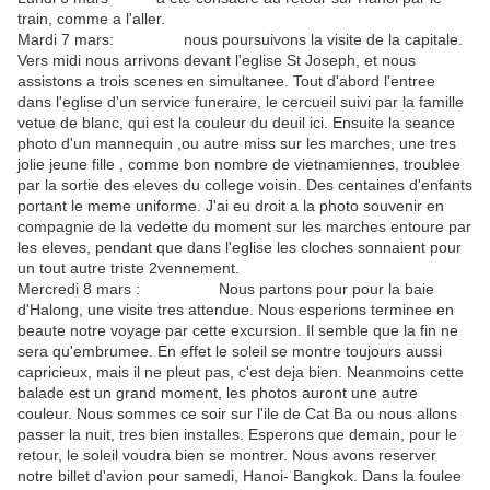
train, comme a l'aller.
Mardi 7 mars: nous poursuivons la visite de la capitale.
Vers midi nous arrivons devant l'eglise St Joseph, et nous
assistons a trois scenes en simultanee. Tout d'abord l'entree
dans l'eglise d'un service funeraire, le cercueil suivi par la famille
vetue de blanc, qui est la couleur du deuil ici. Ensuite la seance
photo d'un mannequin ,ou autre miss sur les marches, une tres
jolie jeune fille , comme bon nombre de vietnamiennes, troublee
par la sortie des eleves du college voisin. Des centaines d'enfants
portant le meme uniforme. J'ai eu droit a la photo souvenir en
compagnie de la vedette du moment sur les marches entoure par
les eleves, pendant que dans l'eglise les cloches sonnaient pour
un tout autre triste 2vennement.
Mercredi 8 mars : Nous partons pour pour la baie
d'Halong, une visite tres attendue. Nous esperions terminee en
beaute notre voyage par cette excursion. Il semble que la fin ne
sera qu'embrumee. En effet le soleil se montre toujours aussi
capricieux, mais il ne pleut pas, c'est deja bien. Neanmoins cette
balade est un grand moment, les photos auront une autre
couleur. Nous sommes ce soir sur l'ile de Cat Ba ou nous allons
passer la nuit, tres bien installes. Esperons que demain, pour le
retour, le soleil voudra bien se montrer. Nous avons reserver
notre billet d'avion pour samedi, Hanoi- Bangkok. Dans la foulee