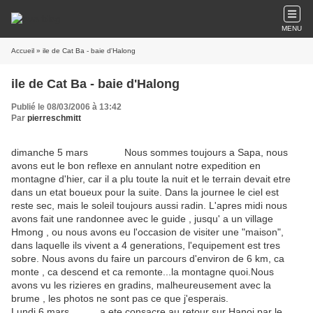
MENU
Accueil
» ile de Cat Ba - baie d'Halong
ile de Cat Ba - baie d'Halong
Publié le 08/03/2006 à 13:42
Par
pierreschmitt
dimanche 5 mars Nous sommes toujours a Sapa, nous
avons eut le bon reflexe en annulant notre expedition en
montagne d'hier, car il a plu toute la nuit et le terrain devait etre
dans un etat boueux pour la suite. Dans la journee le ciel est
reste sec, mais le soleil toujours aussi radin. L'apres midi nous
avons fait une randonnee avec le guide , jusqu' a un village
Hmong , ou nous avons eu l'occasion de visiter une "maison",
dans laquelle ils vivent a 4 generations, l'equipement est tres
sobre. Nous avons du faire un parcours d'environ de 6 km, ca
monte , ca descend et ca remonte...la montagne quoi.Nous
avons vu les rizieres en gradins, malheureusement avec la
brume , les photos ne sont pas ce que j'esperais.
Lundi 6 mars a ete consacre au retour sur Hanoi par le