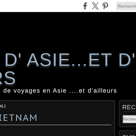
D' ASIE...ET D'
RS
 de voyages en Asie ....et d'ailleurs
412
REC
VIETNAM