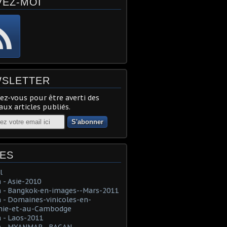
VEZ-MOI
SLETTER
z-vous pour être averti des
ux articles publiés.
ES
l
- Asie-2010
 - Bangkok-en-images--Mars-2011
- Domaines-vinicoles-en-
nie-et-au-Cambodge
 - Laos-2011
 - MYANMAR--BAGAN