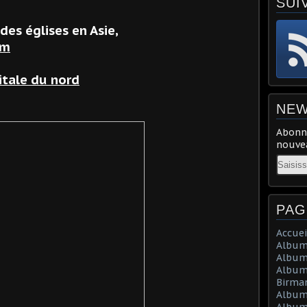
SUI
des églises en Asie,
am
itale du nord
NEW
Abonne
nouvea
Email
PAG
Accuei
Album 
Album
Album 
Birma
Album
Album