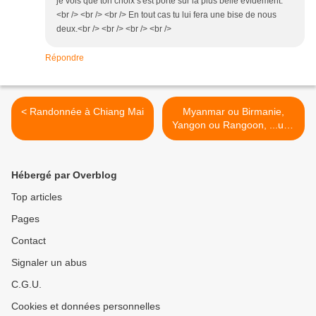
je vois que ton choix s'est porté sur la plus belle évidement.
<br /> <br /> <br /> En tout cas tu lui fera une bise de nous
deux.<br /> <br /> <br /> <br />
Répondre
< Randonnée à Chiang Mai
Myanmar ou Birmanie,
Yangon ou Rangoon, ...une
destination digne d'intérêt >
Hébergé par Overblog
Top articles
Pages
Contact
Signaler un abus
C.G.U.
Cookies et données personnelles