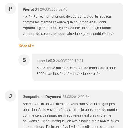
P
Pierrot 34
26/03/2012 09:48
<br /> Pierre, mon alter ego de coureur à pied, tu n'as pas
compté les marches? Parce que pour monter au Mont
Aigoual, il y en a 3000; ça ressemble un peu à ça.Faudra
venir un de ces quatre pour faire<br /> ça ensemble!!!<br />
Répondre
S
schmitt412
26/03/2012 19:21
<br /> <br /> oui mais combien de temps faut-il pour
3000 marches ?<br /> <br /> <br /> <br />
J
Jacqueline et Raymond
25/03/2012 21:54
<br /> Alors là on voit bien que vous ramez! et toi tu grimpes
pour rien. Ah le voyage s'enlise, mais je pense que de monter
comme cela des marches irrégulières c'est crevant, je me
souviens au<br /> Mexique j'en avais baver .Mais bon toi tu es
jeune et beau .Enfin on a " vu Lydia" il était temps sinon, on