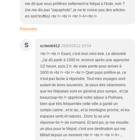
me dit que vous préférez nettement le Népal à l'Inde, non ?
(ne me dis pas "yapaphoto", je ne te croirai pas (tes articles
en sont truffés) <br /> <br /> <br /> A+<br />
Répondre
S
schmitt412
26/03/2012 19:54
<br /> <br /> Exact, c'est mon mini-trek. Le dénivelé
...j'ai dû partir à 1000 m. environ après une approche
1/2 heure, puis 2 h. de vraie pente pour arriver à
1600 m.<br /> <br /> <br /> Quel pays préfère-je, ce
n'est pas facile à répondre. Tout mes voyages sont
autant de bons souvenirs. Je peux dire néanmoins
que les Népalais sont en général plus sympa , et j'ai
beaucoup<br /> apprécié notre séjour à Pokhara,
bien que très fréquentée cette ville a gardé un
certain calme...et le lac, et la montagne proche, et les
espaces verts et natures...Donc tu as une
réponse<br /> de normand. Et tant pis, je me mouille:
un plus pour le Népal; c'est une destination qui me
titillait depuis un moment.<br /> <br /> <br /> A+....