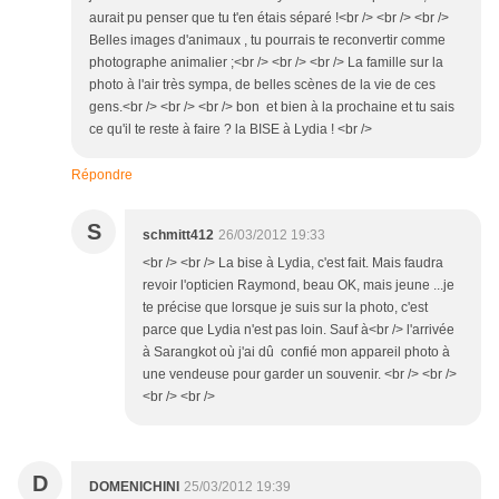
aurait pu penser que tu t'en étais séparé !<br /> <br /> <br />
Belles images d'animaux , tu pourrais te reconvertir comme
photographe animalier ;<br /> <br /> <br /> La famille sur la
photo à l'air très sympa, de belles scènes de la vie de ces
gens.<br /> <br /> <br /> bon et bien à la prochaine et tu sais
ce qu'il te reste à faire ? la BISE à Lydia ! <br />
Répondre
S
schmitt412
26/03/2012 19:33
<br /> <br /> La bise à Lydia, c'est fait. Mais faudra
revoir l'opticien Raymond, beau OK, mais jeune ...je
te précise que lorsque je suis sur la photo, c'est
parce que Lydia n'est pas loin. Sauf à<br /> l'arrivée
à Sarangkot où j'ai dû confié mon appareil photo à
une vendeuse pour garder un souvenir. <br /> <br />
<br /> <br />
D
DOMENICHINI
25/03/2012 19:39